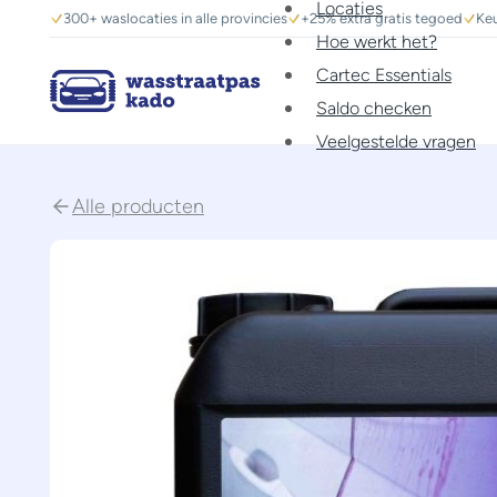
Locaties
300+ waslocaties in alle provincies
+25% extra gratis tegoed
Keu
Hoe werkt het?
Cartec Essentials
Saldo checken
Veelgestelde vragen
Alle producten