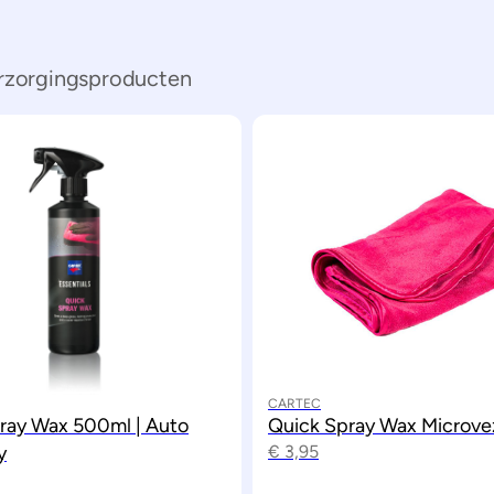
erzorgingsproducten
CARTEC
ray Wax 500ml | Auto
Quick Spray Wax Microve
y
€
3,95