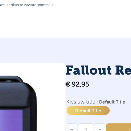
ze uit diverse wasprogramma's
Fallout R
€
92,95
title
: Default Title
Default Title
Fallout Remover 5 liter aanta