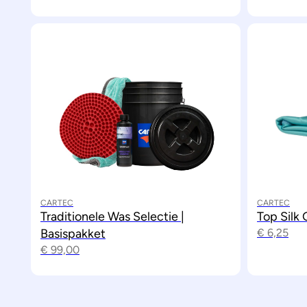
CARTEC
CARTEC
Traditionele Was Selectie |
Top Silk 
Basispakket
€
6,25
€
99,00