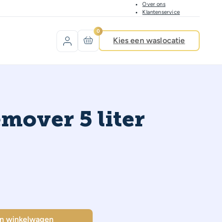
Over ons
Klantenservice
0
Kies een waslocatie
emover 5 liter
l
In winkelwagen