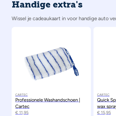
Handige extra's
Wissel je cadeaukaart in voor handige auto v
CARTEC
CARTEC
Professionele Washandschoen |
Quick Sp
Cartec
wax spra
€
11,95
€
15,95