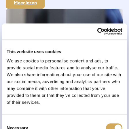
Meer lezen
This website uses cookies
We use cookies to personalise content and ads, to
provide social media features and to analyse our traffic.
We also share information about your use of our site with
our social media, advertising and analytics partners who
may combine it with other information that you’ve
provided to them or that they’ve collected from your use
Waar wij naar
of their services.
toe willen in 2025
C
In 2025 willen we ons netwerk verder
Necessary
o