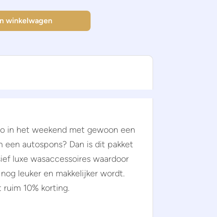
Basispakket aantal
In winkelwagen
auto in het weekend met gewoon een
een autospons? Dan is dit pakket
usief luxe wasaccessoires waardoor
nog leuker en makkelijker wordt.
t ruim 10% korting.