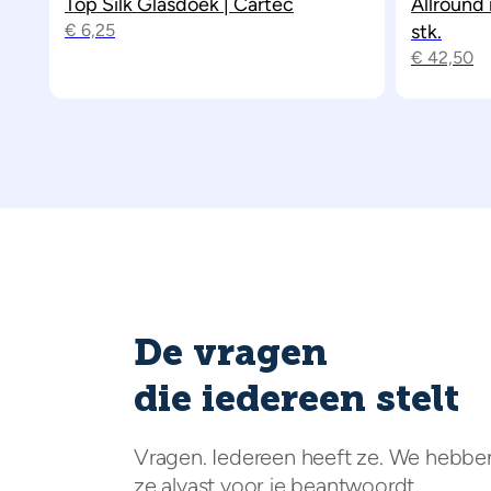
Top Silk Glasdoek | Cartec
Allround
€
6,25
stk.
€
42,50
De vragen
die iedereen stelt
Vragen. Iedereen heeft ze. We hebbe
ze alvast voor je beantwoordt.