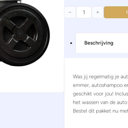
Traditionele Was Selectie | 
Beschrijving
Was jij regelmatig je 
emmer, autoshampoo en 
geschikt voor jou! Incl
het wassen van de auto 
Bestel dit pakket nu me