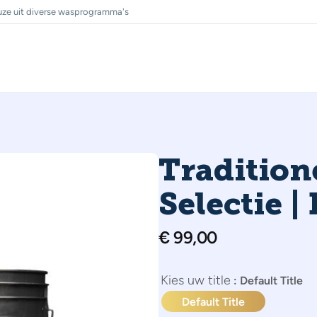
ze uit diverse wasprogramma's
Tradition
Selectie |
€
99,00
title
: Default Title
Default Title