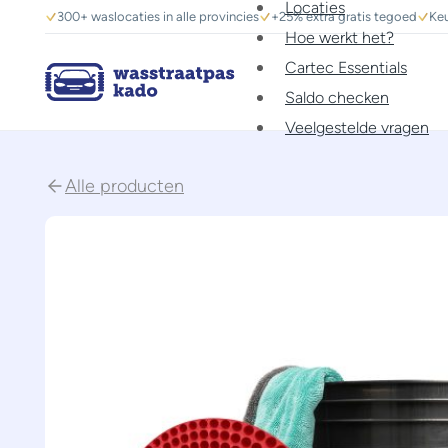
Locaties
300+ waslocaties in alle provincies
+25% extra gratis tegoed
Keu
Hoe werkt het?
Cartec Essentials
Saldo checken
Veelgestelde vragen
Alle producten