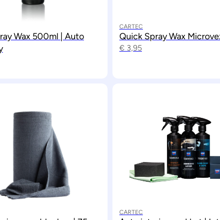
CARTEC
ray Wax 500ml | Auto
Quick Spray Wax Microve
y
€
3,95
CARTEC