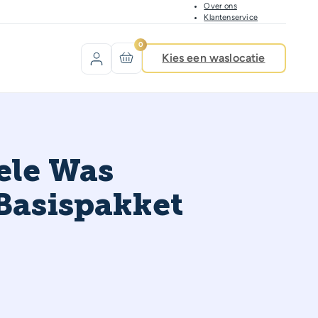
Over ons
Klantenservice
0
Kies een waslocatie
ele Was
 Basispakket