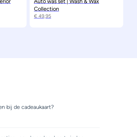
erior
Auto was set | Wash & Wax
Collection
€
49,95
en bij de cadeaukaart?