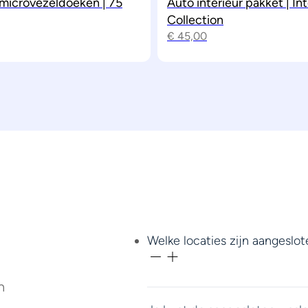
 microvezeldoeken | 75
Auto interieur pakket | Int
Collection
€
45,00
Welke locaties zijn aangeslot
n