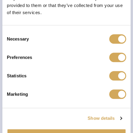
provided to them or that they’ve collected from your use
of their services.
C
Necessary
o
n
s
Preferences
e
n
t
Statistics
CARTEC
S
Auto interieur pakket | Interior Collection
e
€
45,00
Marketing
l
e
c
Show details
t
i
o