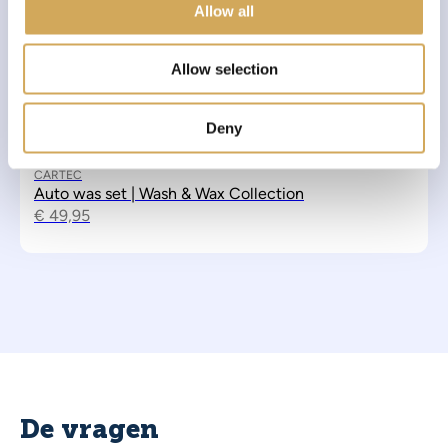
Allow all
n
Allow selection
Deny
CARTEC
Auto was set | Wash & Wax Collection
€
49,95
De vragen