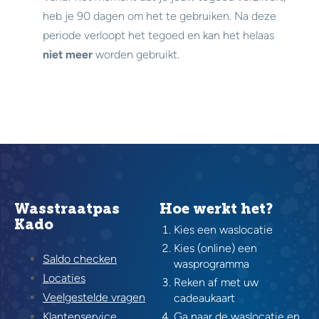
heb je 90 dagen om het te gebruiken. Na deze
periode verloopt het tegoed en kan het helaas
niet meer
worden gebruikt.
Wasstraatpas
Hoe werkt het?
Kado
Kies een waslocatie
Kies (online) een
Saldo checken
wasprogramma
Locaties
Reken af met uw
Veelgestelde vragen
cadeaukaart
Klantenservice
Ga naar de waslocatie en