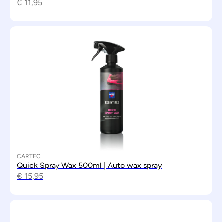
€
11,95
CARTEC
Quick Spray Wax 500ml | Auto wax spray
€
15,95