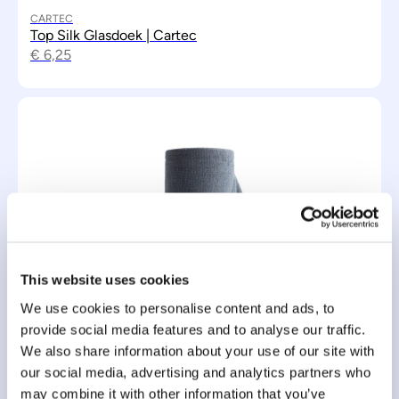
CARTEC
Top Silk Glasdoek | Cartec
€
6,25
This website uses cookies
We use cookies to personalise content and ads, to
provide social media features and to analyse our traffic.
CARTEC
Allround microvezeldoeken | 75 stk.
We also share information about your use of our site with
€
42,50
our social media, advertising and analytics partners who
may combine it with other information that you’ve