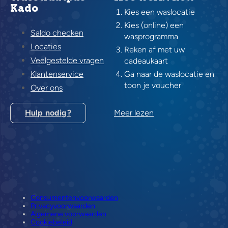
Kado
Kies een waslocatie
Kies (online) een
Saldo checken
wasprogramma
Locaties
Reken af met uw
Veelgestelde vragen
cadeaukaart
Klantenservice
Ga naar de waslocatie en
toon je voucher
Over ons
Hulp nodig?
Meer lezen
Consumentenvoorwaarden
Privacyvoorwaarden
Algemene voorwaarden
Cookiebeleid