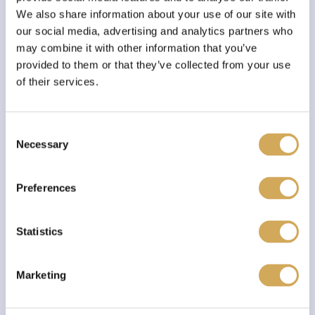
We also share information about your use of our site with
our social media, advertising and analytics partners who
may combine it with other information that you’ve
CARTEC
Top Silk Glasdoek | Cartec
provided to them or that they’ve collected from your use
€
6,25
of their services.
C
Necessary
o
n
s
Preferences
e
n
t
Statistics
S
e
Marketing
l
CARTEC
e
Auto interieur pakket | Interior Collection