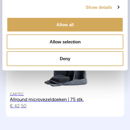
c
€
45,00
Show details
t
i
o
Allow all
n
Allow selection
Deny
CARTEC
Allround microvezeldoeken | 75 stk.
€
42,50