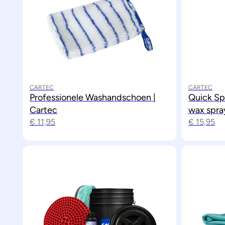
CARTEC
CARTEC
Professionele Washandschoen |
Quick Sp
Cartec
wax spra
€
11,95
€
15,95