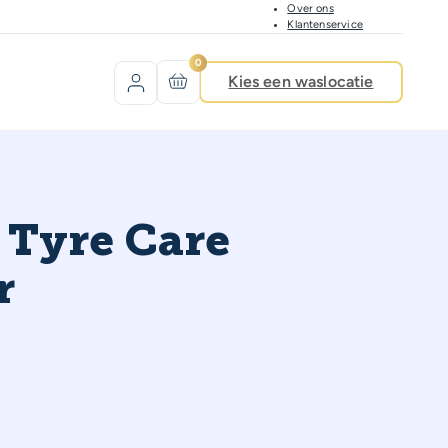
Over ons
Klantenservice
0
Kies een waslocatie
 Tyre Care
r