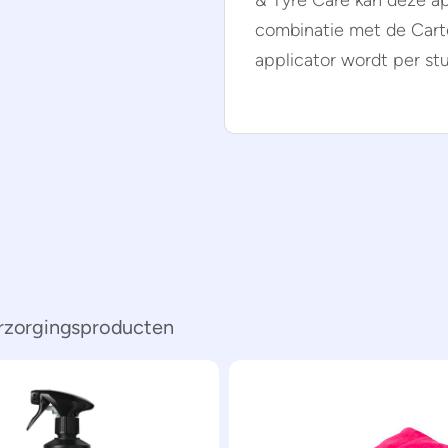
& Tyre Care kan deze ap
combinatie met de Carte
applicator wordt per st
erzorgingsproducten