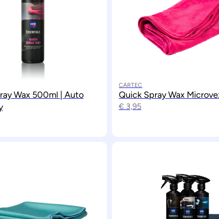
CARTEC
ray Wax 500ml | Auto
Quick Spray Wax Microve
y
€
3,95