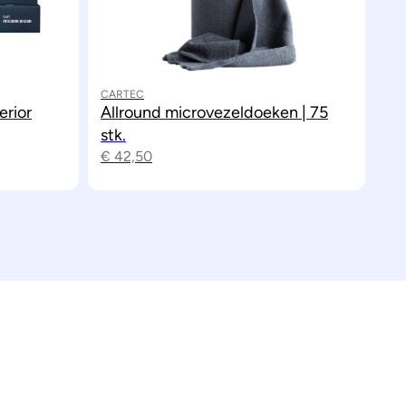
CARTEC
erior
Allround microvezeldoeken | 75
stk.
€
42,50