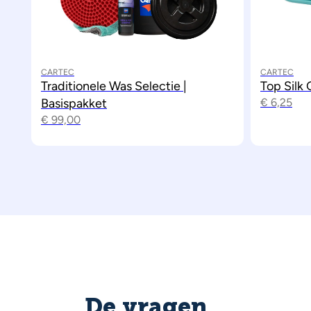
CARTEC
CARTEC
Traditionele Was Selectie |
Top Silk 
Basispakket
€
6,25
€
99,00
De vragen