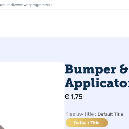
ze uit diverse wasprogramma's
Bumper &
Applicato
€
1,75
title
: Default Title
Default Title