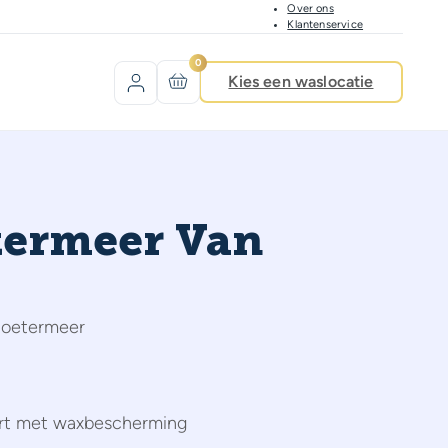
Over ons
Klantenservice
0
Kies een waslocatie
termeer Van
 Zoetermeer
rt met waxbescherming