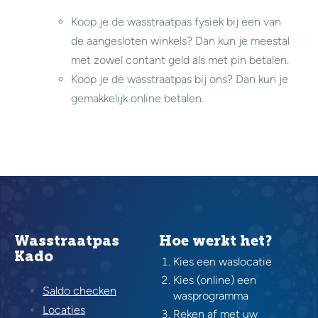
Koop je de wasstraatpas fysiek bij een van
de aangesloten winkels? Dan kun je meestal
met zowel contant geld als met pin betalen.
Koop je de wasstraatpas bij ons? Dan kun je
gemakkelijk online betalen.
Wasstraatpas
Hoe werkt het?
Kado
Kies een waslocatie
Kies (online) een
Saldo checken
wasprogramma
Locaties
Reken af met uw