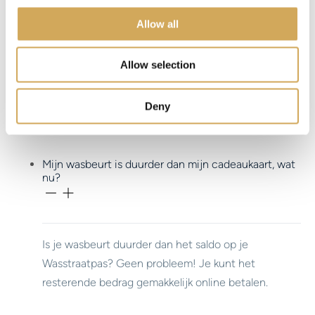
o
Allow all
n
Wil je Wasstraatpas gebruiken bij een van de
Allow selection
aangesloten locaties? Laat dan je unieke code
zien bij een van de medewerkers en geniet van je
Deny
wasbeurt!
Mijn wasbeurt is duurder dan mijn cadeaukaart, wat
nu?
Is je wasbeurt duurder dan het saldo op je
Wasstraatpas? Geen probleem! Je kunt het
resterende bedrag gemakkelijk online betalen.