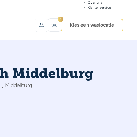
Over ons
Klantenservice
0
Kies een waslocatie
sh Middelburg
L, Middelburg