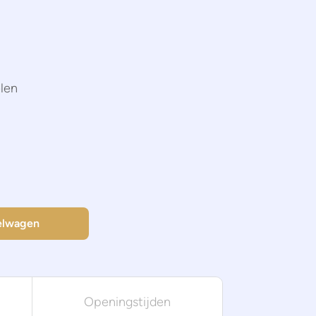
elen
elwagen
Openingstijden