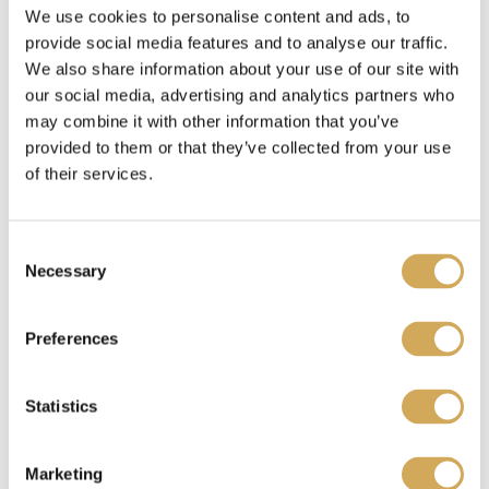
We use cookies to personalise content and ads, to
Waar kan ik mijn Wasstraapas kado gebruiken?
provide social media features and to analyse our traffic.
We also share information about your use of our site with
our social media, advertising and analytics partners who
may combine it with other information that you’ve
Benieuwd waar je je Wasstraatpas kado kunt
provided to them or that they’ve collected from your use
inzetten?
Bekijk hier
welke carwashes bij jou in
of their services.
de buurt meedoen.
C
Ik heb een Wasstraatpas kado ontvangen, wat nu?
Necessary
o
n
s
Preferences
e
Je kunt de Wasstraatpas kado
verzilveren
op onze
n
website. Je krijgt dan een unieke code. Deze
t
Statistics
S
code representeert jouw reservering en fungeert
e
tegelijkertijd als betaalbewijs. Laat de code zien
Marketing
l