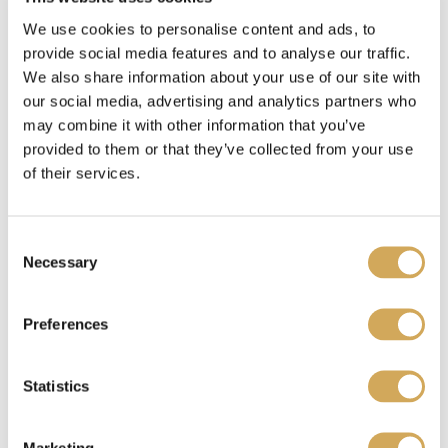
We use cookies to personalise content and ads, to
Waar kan ik mijn Wasstraapas kado gebruiken?
provide social media features and to analyse our traffic.
We also share information about your use of our site with
our social media, advertising and analytics partners who
may combine it with other information that you’ve
Benieuwd waar je je Wasstraatpas kado kunt
provided to them or that they’ve collected from your use
inzetten?
Bekijk hier
welke carwashes bij jou in
of their services.
de buurt meedoen.
C
Necessary
o
Ik heb een Wasstraatpas kado ontvangen, wat nu?
n
s
Preferences
e
n
Je kunt de Wasstraatpas kado
verzilveren
op onze
t
Statistics
website. Je krijgt dan een unieke code. Deze
S
code representeert jouw reservering en fungeert
e
Marketing