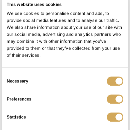
This website uses cookies
We use cookies to personalise content and ads, to
provide social media features and to analyse our traffic.
Waar kan ik mijn Wasstraapas kado gebruiken?
We also share information about your use of our site with
our social media, advertising and analytics partners who
may combine it with other information that you’ve
provided to them or that they’ve collected from your use
Benieuwd waar je je Wasstraatpas kado kunt
of their services.
inzetten?
Bekijk hier
welke carwashes bij jou in
de buurt meedoen.
C
Necessary
o
n
Ik heb een Wasstraatpas kado ontvangen, wat nu?
s
Preferences
e
n
t
Statistics
Je kunt de Wasstraatpas kado
verzilveren
op onze
S
website. Je krijgt dan een unieke code. Deze