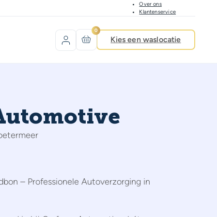
Over ons
Klantenservice
0
Kies een waslocatie
Automotive
Zoetermeer
on – Professionele Autoverzorging in