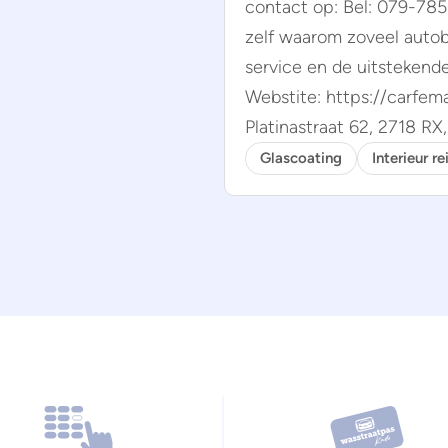
contact op: Bel: 079-78
zelf waarom zoveel autob
service en de uitstekend
Webstite: https://carfema
Platinastraat 62, 2718 R
Glascoating
Interieur re