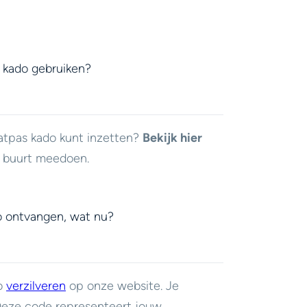
 kado gebruiken?
atpas kado kunt inzetten?
Bekijk hier
e buurt meedoen.
o ontvangen, wat nu?
do
verzilveren
op onze website. Je
 Deze code representeert jouw