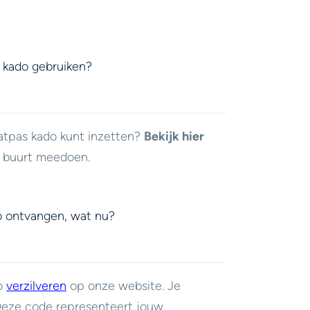
 kado gebruiken?
atpas kado kunt inzetten?
Bekijk hier
e buurt meedoen.
o ontvangen, wat nu?
do
verzilveren
op onze website. Je
 Deze code representeert jouw