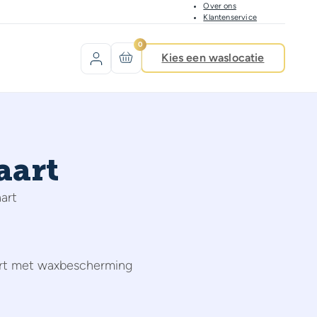
Over ons
Klantenservice
0
Kies een waslocatie
aart
art
rt met waxbescherming