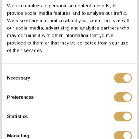
We use cookies to personalise content and ads, to
Waar kan ik mijn Wasstraapas kado gebruiken?
provide social media features and to analyse our traffic.
We also share information about your use of our site with
our social media, advertising and analytics partners who
may combine it with other information that you’ve
Benieuwd waar je je Wasstraatpas kado kunt
provided to them or that they’ve collected from your use
inzetten?
Bekijk hier
welke carwashes bij jou in
of their services.
de buurt meedoen.
C
Necessary
Ik heb een Wasstraatpas kado ontvangen, wat nu?
o
n
s
Preferences
e
Je kunt de Wasstraatpas kado
verzilveren
op onze
n
t
Statistics
website. Je krijgt dan een unieke code. Deze
S
code representeert jouw reservering en fungeert
e
tegelijkertijd als betaalbewijs. Laat de code zien
Marketing
l