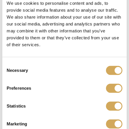
Waar kan ik mijn Wasstraapas kado gebruiken?
We use cookies to personalise content and ads, to
provide social media features and to analyse our traffic.
We also share information about your use of our site with
our social media, advertising and analytics partners who
Benieuwd waar je je Wasstraatpas kado kunt
may combine it with other information that you’ve
provided to them or that they’ve collected from your use
inzetten?
Bekijk hier
welke carwashes bij jou in
of their services.
de buurt meedoen.
C
Ik heb een Wasstraatpas kado ontvangen, wat nu?
Necessary
o
n
s
Preferences
e
Je kunt de Wasstraatpas kado
verzilveren
op onze
n
website. Je krijgt dan een unieke code. Deze
t
Statistics
code representeert jouw reservering en fungeert
S
tegelijkertijd als betaalbewijs. Laat de code zien
e
Marketing
l
aan een medewerker van de gekozen