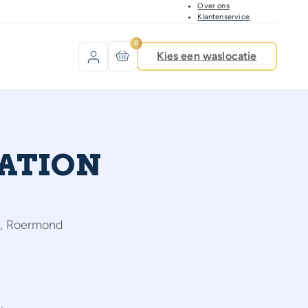
Over ons
Klantenservice
0
Kies een waslocatie
TATION
Z, Roermond