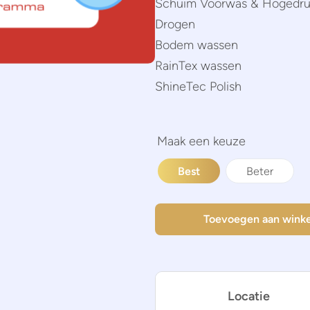
Schuim Voorwas & Hogedru
Drogen
Bodem wassen
RainTex wassen
ShineTec Polish
Best
Beter
Toevoegen aan wink
Locatie