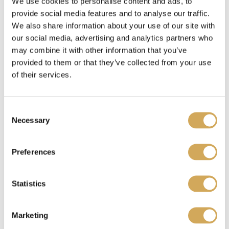
We use cookies to personalise content and ads, to
provide social media features and to analyse our traffic.
We also share information about your use of our site with
our social media, advertising and analytics partners who
Benieuwd waar je je Wasstraatpas kado kunt
may combine it with other information that you’ve
inzetten?
Bekijk hier
welke carwashes bij jou in
provided to them or that they’ve collected from your use
de buurt meedoen.
of their services.
C
Ik heb een Wasstraatpas kado ontvangen, wat nu?
Necessary
o
n
s
Preferences
e
Je kunt de Wasstraatpas kado
verzilveren
op onze
n
website. Je krijgt dan een unieke code. Deze
t
Statistics
code representeert jouw reservering en fungeert
S
tegelijkertijd als betaalbewijs. Laat de code zien
e
Marketing
aan een medewerker van de gekozen
l