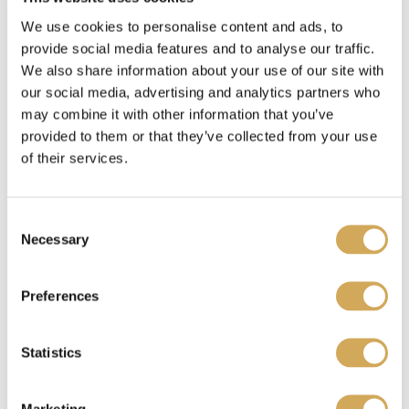
We use cookies to personalise content and ads, to
Waar kan ik mijn Wasstraapas kado gebruiken?
provide social media features and to analyse our traffic.
We also share information about your use of our site with
our social media, advertising and analytics partners who
may combine it with other information that you’ve
Benieuwd waar je je Wasstraatpas kado kunt
provided to them or that they’ve collected from your use
inzetten?
Bekijk hier
welke carwashes bij jou in
of their services.
de buurt meedoen.
C
Necessary
o
Ik heb een Wasstraatpas kado ontvangen, wat nu?
n
s
Preferences
e
n
Je kunt de Wasstraatpas kado
verzilveren
op onze
t
Statistics
website. Je krijgt dan een unieke code. Deze
S
code representeert jouw reservering en fungeert
e
Marketing