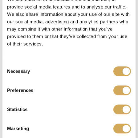
provide social media features and to analyse our traffic.
We also share information about your use of our site with
our social media, advertising and analytics partners who
Benieuwd waar je je Wasstraatpas kado kunt
may combine it with other information that you’ve
inzetten?
Bekijk hier
welke carwashes bij jou in
provided to them or that they’ve collected from your use
de buurt meedoen.
of their services.
C
Ik heb een Wasstraatpas kado ontvangen, wat nu?
Necessary
o
n
s
Preferences
e
Je kunt de Wasstraatpas kado
verzilveren
op onze
n
website. Je krijgt dan een unieke code. Deze
t
Statistics
code representeert jouw reservering en fungeert
S
tegelijkertijd als betaalbewijs. Laat de code zien
e
aan een medewerker van de gekozen
Marketing
l
wasstraat/acceptant om toegang te krijgen tot de