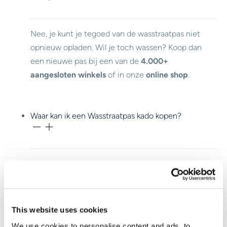
Nee, je kunt je tegoed van de wasstraatpas niet
opnieuw opladen. Wil je toch wassen? Koop dan
een nieuwe pas bij een van de
4.000+
aangesloten winkels
of in onze
online shop
.
Waar kan ik een Wasstraatpas kado kopen?
Je koopt de Wasstraatpas bij meer dan
4.000
aangesloten winkels.
This website uses cookies
Waar kan ik mijn Wasstraapas kado gebruiken?
We use cookies to personalise content and ads, to