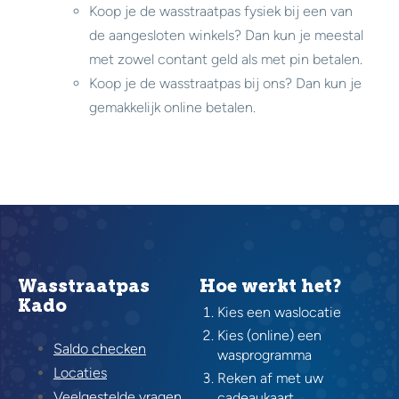
Koop je de wasstraatpas fysiek bij een van
de aangesloten winkels? Dan kun je meestal
met zowel contant geld als met pin betalen.
Koop je de wasstraatpas bij ons? Dan kun je
gemakkelijk online betalen.
Wasstraatpas
Hoe werkt het?
Kado
Kies een waslocatie
Kies (online) een
Saldo checken
wasprogramma
Locaties
Reken af met uw
Veelgestelde vragen
cadeaukaart