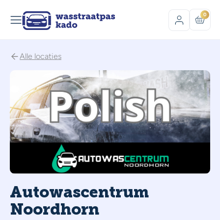
0
Alle locaties
Autowascentrum
Noordhorn