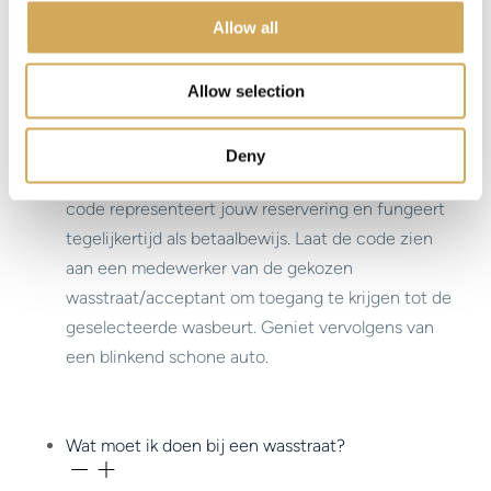
o
Allow all
n
Ik heb een Wasstraatpas kado ontvangen, wat nu?
Allow selection
Je kunt de Wasstraatpas kado
verzilveren
op onze
Deny
website. Je krijgt dan een unieke code. Deze
code representeert jouw reservering en fungeert
tegelijkertijd als betaalbewijs. Laat de code zien
aan een medewerker van de gekozen
wasstraat/acceptant om toegang te krijgen tot de
geselecteerde wasbeurt. Geniet vervolgens van
een blinkend schone auto.
Wat moet ik doen bij een wasstraat?