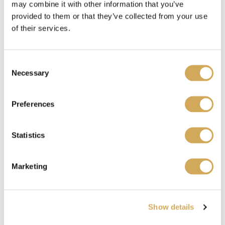
may combine it with other information that you’ve
provided to them or that they’ve collected from your use
of their services.
Waar kan ik een Wasstraatpas kado kopen?
C
Necessary
o
Je koopt de Wasstraatpas bij meer dan
4.000
n
aangesloten winkels.
s
Preferences
e
n
Waar kan ik mijn Wasstraapas kado gebruiken?
t
Statistics
S
e
Marketing
l
Benieuwd waar je je Wasstraatpas kado kunt
e
inzetten?
Bekijk hier
welke carwashes bij jou in
c
de buurt meedoen.
Show details
t
i