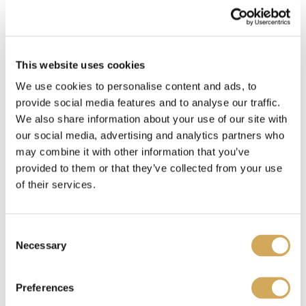
Waar kan ik een Wasstraatpas kado kopen?
This website uses cookies
We use cookies to personalise content and ads, to
Je koopt de Wasstraatpas bij meer dan
4.000
provide social media features and to analyse our traffic.
aangesloten winkels.
We also share information about your use of our site with
our social media, advertising and analytics partners who
may combine it with other information that you’ve
Waar kan ik mijn Wasstraapas kado gebruiken?
provided to them or that they’ve collected from your use
of their services.
Benieuwd waar je je Wasstraatpas kado kunt
C
Necessary
inzetten?
Bekijk hier
welke carwashes bij jou in
o
n
de buurt meedoen.
s
Preferences
e