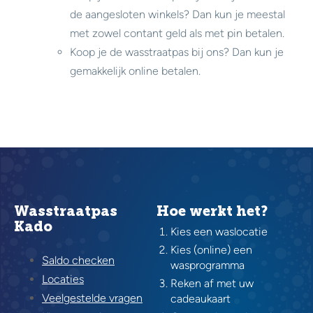
de aangesloten winkels? Dan kun je meestal
met zowel contant geld als met pin betalen.
Koop je de wasstraatpas bij ons? Dan kun je
gemakkelijk online betalen.
Wasstraatpas
Hoe werkt het?
Kado
Kies een waslocatie
Kies (online) een
Saldo checken
wasprogramma
Locaties
Reken af met uw
Veelgestelde vragen
cadeaukaart