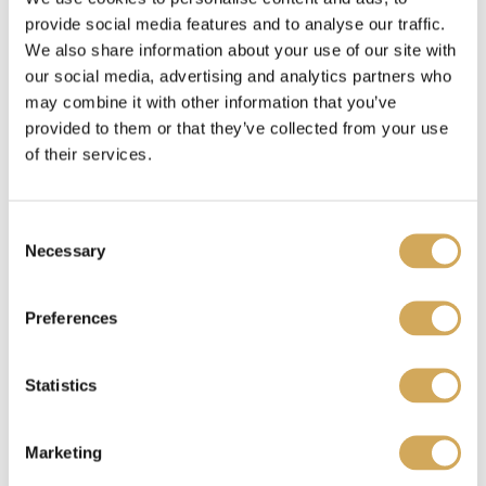
provide social media features and to analyse our traffic.
We also share information about your use of our site with
our social media, advertising and analytics partners who
Benieuwd waar je je Wasstraatpas kado kunt
may combine it with other information that you’ve
inzetten?
Bekijk hier
welke carwashes bij jou in
provided to them or that they’ve collected from your use
de buurt meedoen.
of their services.
C
Ik heb een Wasstraatpas kado ontvangen, wat nu?
Necessary
o
n
s
Preferences
e
Je kunt de Wasstraatpas kado
verzilveren
op onze
n
website. Je krijgt dan een unieke code. Deze
t
Statistics
code representeert jouw reservering en fungeert
S
tegelijkertijd als betaalbewijs. Laat de code zien
e
aan een medewerker van de gekozen
Marketing
l
wasstraat/acceptant om toegang te krijgen tot de