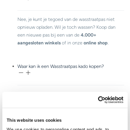
Nee, je kunt je tegoed van de wasstraatpas niet
opnieuw opladen. Wil je toch wassen? Koop dan
een nieuwe pas bij een van de
4.000+
aangesloten winkels
of in onze
online shop
.
Waar kan ik een Wasstraatpas kado kopen?
Je koopt de Wasstraatpas bij meer dan
4.000
aangesloten winkels.
This website uses cookies
Waar kan ik mijn Wasstraapas kado gebruiken?
We use cookies to personalise content and ads, to