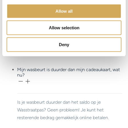
i
o
Allow all
n
Wil je Wasstraatpas gebruiken bij een van de
Allow selection
aangesloten locaties? Laat dan je unieke code
zien bij een van de medewerkers en geniet van je
Deny
wasbeurt!
Mijn wasbeurt is duurder dan mijn cadeaukaart, wat
nu?
Is je wasbeurt duurder dan het saldo op je
Wasstraatpas? Geen probleem! Je kunt het
resterende bedrag gemakkelijk online betalen.