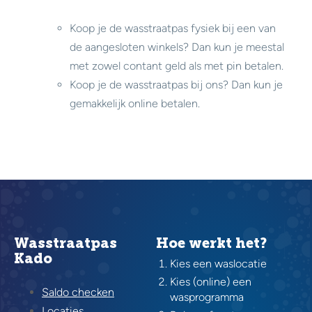
Koop je de wasstraatpas fysiek bij een van
de aangesloten winkels? Dan kun je meestal
met zowel contant geld als met pin betalen.
Koop je de wasstraatpas bij ons? Dan kun je
gemakkelijk online betalen.
Wasstraatpas
Hoe werkt het?
Kado
Kies een waslocatie
Kies (online) een
Saldo checken
wasprogramma
Locaties