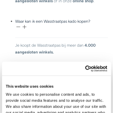
aangesloten winkels
of in onze
online shop
.
Waar kan ik een Wasstraatpas kado kopen?
Je koopt de Wasstraatpas bij meer dan
4.000
aangesloten winkels.
Waar kan ik mijn Wasstraapas kado gebruiken?
This website uses cookies
We use cookies to personalise content and ads, to
Benieuwd waar je je Wasstraatpas kado kunt
provide social media features and to analyse our traffic.
inzetten?
Bekijk hier
welke carwashes bij jou in
We also share information about your use of our site with
de buurt meedoen.
our social media, advertising and analytics partners who