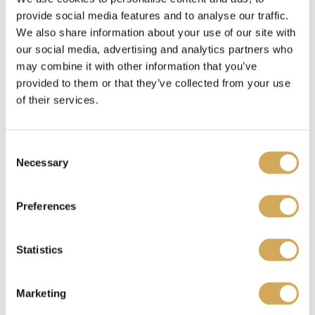
provide social media features and to analyse our traffic.
We also share information about your use of our site with
our social media, advertising and analytics partners who
Benieuwd waar je je Wasstraatpas kado kunt
may combine it with other information that you’ve
inzetten?
Bekijk hier
welke carwashes bij jou in
provided to them or that they’ve collected from your use
de buurt meedoen.
of their services.
C
Ik heb een Wasstraatpas kado ontvangen, wat nu?
Necessary
o
n
s
Preferences
e
Je kunt de Wasstraatpas kado
verzilveren
op onze
n
website. Je krijgt dan een unieke code. Deze
t
Statistics
code representeert jouw reservering en fungeert
S
tegelijkertijd als betaalbewijs. Laat de code zien
e
aan een medewerker van de gekozen
Marketing
l
wasstraat/acceptant om toegang te krijgen tot de