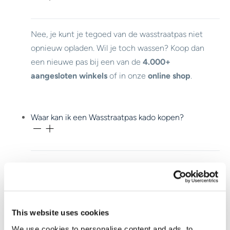
Nee, je kunt je tegoed van de wasstraatpas niet
opnieuw opladen. Wil je toch wassen? Koop dan
een nieuwe pas bij een van de
4.000+
aangesloten winkels
of in onze
online shop
.
Waar kan ik een Wasstraatpas kado kopen?
Je koopt de Wasstraatpas bij meer dan
4.000
aangesloten winkels.
This website uses cookies
Waar kan ik mijn Wasstraapas kado gebruiken?
We use cookies to personalise content and ads, to