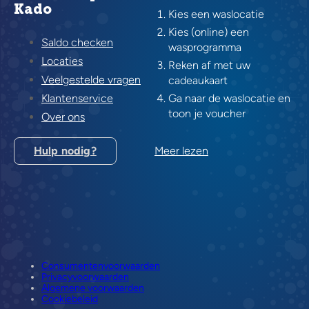
Kado
Kies een waslocatie
Kies (online) een
Saldo checken
wasprogramma
Locaties
Reken af met uw
Veelgestelde vragen
cadeaukaart
Klantenservice
Ga naar de waslocatie en
toon je voucher
Over ons
Hulp nodig?
Meer lezen
Consumentenvoorwaarden
Privacyvoorwaarden
Algemene voorwaarden
Cookiebeleid