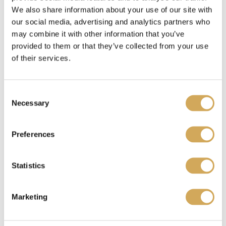
We also share information about your use of our site with
Benieuwd waar je je Wasstraatpas kado kunt
our social media, advertising and analytics partners who
inzetten?
Bekijk hier
welke carwashes bij jou in
may combine it with other information that you’ve
de buurt meedoen.
provided to them or that they’ve collected from your use
of their services.
Ik heb een Wasstraatpas kado ontvangen, wat nu?
C
Necessary
o
n
Je kunt de Wasstraatpas kado
verzilveren
op onze
s
Preferences
e
website. Je krijgt dan een unieke code. Deze
n
code representeert jouw reservering en fungeert
t
Statistics
tegelijkertijd als betaalbewijs. Laat de code zien
S
aan een medewerker van de gekozen
e
wasstraat/acceptant om toegang te krijgen tot de
Marketing
l
geselecteerde wasbeurt. Geniet vervolgens van
e
een blinkend schone auto.
c