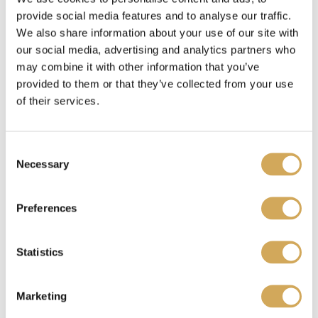
provide social media features and to analyse our traffic.
We also share information about your use of our site with
our social media, advertising and analytics partners who
Benieuwd waar je je Wasstraatpas kado kunt
may combine it with other information that you’ve
inzetten?
Bekijk hier
welke carwashes bij jou in
provided to them or that they’ve collected from your use
de buurt meedoen.
of their services.
C
Ik heb een Wasstraatpas kado ontvangen, wat nu?
Necessary
o
n
s
Preferences
e
Je kunt de Wasstraatpas kado
verzilveren
op onze
n
website. Je krijgt dan een unieke code. Deze
t
Statistics
code representeert jouw reservering en fungeert
S
tegelijkertijd als betaalbewijs. Laat de code zien
e
aan een medewerker van de gekozen
Marketing
l
wasstraat/acceptant om toegang te krijgen tot de