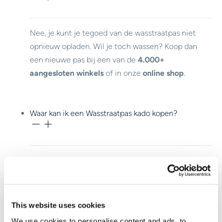
Nee, je kunt je tegoed van de wasstraatpas niet
opnieuw opladen. Wil je toch wassen? Koop dan
een nieuwe pas bij een van de
4.000+
aangesloten winkels
of in onze
online shop
.
Waar kan ik een Wasstraatpas kado kopen?
Je koopt de Wasstraatpas bij meer dan
4.000
aangesloten winkels.
This website uses cookies
Waar kan ik mijn Wasstraapas kado gebruiken?
We use cookies to personalise content and ads, to