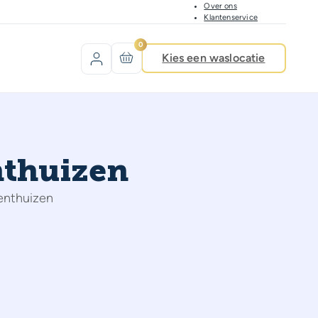
Over ons
Klantenservice
0
Kies een waslocatie
nthuizen
enthuizen