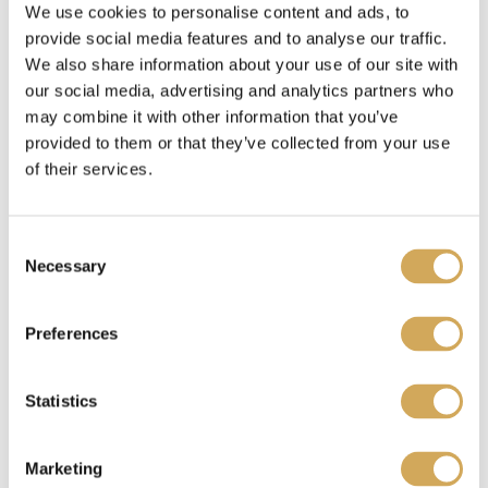
Waar kan ik mijn Wasstraapas kado gebruiken?
We use cookies to personalise content and ads, to
provide social media features and to analyse our traffic.
We also share information about your use of our site with
our social media, advertising and analytics partners who
Benieuwd waar je je Wasstraatpas kado kunt
may combine it with other information that you’ve
provided to them or that they’ve collected from your use
inzetten?
Bekijk hier
welke carwashes bij jou in
of their services.
de buurt meedoen.
C
Ik heb een Wasstraatpas kado ontvangen, wat nu?
Necessary
o
n
s
Preferences
e
Je kunt de Wasstraatpas kado
verzilveren
op onze
n
website. Je krijgt dan een unieke code. Deze
t
Statistics
code representeert jouw reservering en fungeert
S
tegelijkertijd als betaalbewijs. Laat de code zien
e
Marketing
l
aan een medewerker van de gekozen